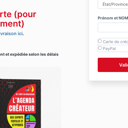
erte
(pour
Prénom et NO
ement)
vraison ici
.
Carte de créd
PayPal
t et expédiée selon les délais