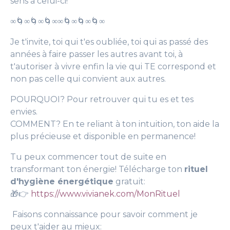
sens à celui-ci!
∞
🌀
∞
🌀
∞
🌀∞
∞
🌀
∞
🌀
∞
🌀
∞
Je t'invite, toi qui t'es oubliée, toi qui as passé des
années à faire passer les autres avant toi, à
t'autoriser à vivre enfin la vie qui TE correspond et
non pas celle qui convient aux autres.
POURQUOI? Pour retrouver qui tu es et tes
envies.
COMMENT? En te reliant à ton intuition, ton aide la
plus précieuse et disponible en permanence!
Tu peux commencer tout de suite en
transformant ton énergie! Télécharge ton
rituel
d'hygiène énergétique
gratuit:
🎁👉
https://www.vivianek.com/MonRituel
Faisons connaissance pour savoir comment je
peux t'aider au mieux: