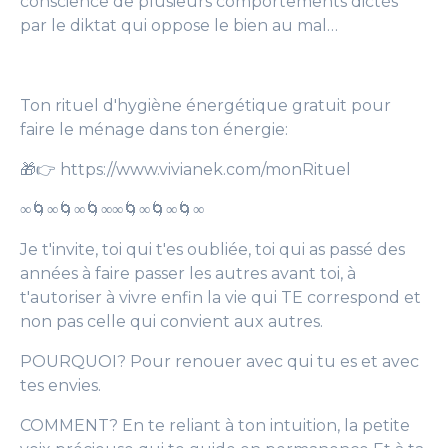
conscience de plusieurs comportements dictés
par le diktat qui oppose le bien au mal…
Ton rituel d'hygiène énergétique gratuit pour
faire le ménage dans ton énergie:
🎁👉 https://www.vivianek.com/monRituel
∞🌀∞🌀∞🌀∞∞🌀∞🌀∞🌀∞
Je t'invite, toi qui t'es oubliée, toi qui as passé des
années à faire passer les autres avant toi, à
t'autoriser à vivre enfin la vie qui TE correspond et
non pas celle qui convient aux autres.
POURQUOI? Pour renouer avec qui tu es et avec
tes envies.
COMMENT? En te reliant à ton intuition, la petite